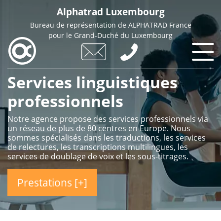
Skip
Alphatrad Luxembourg
to
Bureau de représentation de ALPHATRAD France
main
pour le Grand-Duché du Luxembourg
content
Services linguistiques
professionnels
Notre agence propose des services professionnels via
un réseau de plus de 80 centres en Europe. Nous
sommes spécialisés dans les traductions, les services
de relectures, les transcriptions multilingues, les
services de doublage de voix et les sous-titrages.
Prestations [+]