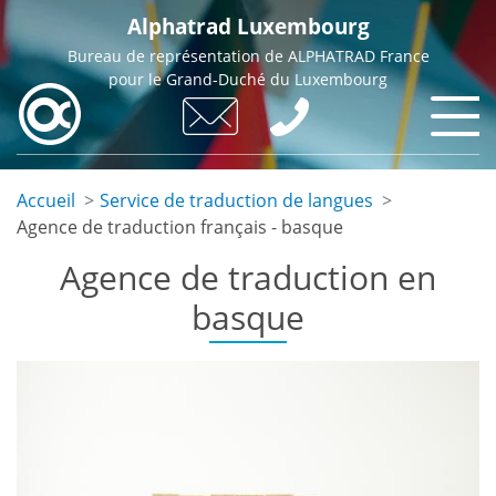
Skip
Alphatrad Luxembourg
to
Bureau de représentation de ALPHATRAD France
main
pour le Grand-Duché du Luxembourg
content
Accueil
Service de traduction de langues
Agence de traduction français - basque
Agence de traduction en
basque