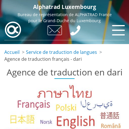
Skip
Alphatrad Luxembourg
to
Bureau de représentation de ALPHATRAD France
main
pour le Grand-Duché du Luxembourg
content
Accueil
Service de traduction de langues
Agence de traduction français - dari
Agence de traduction en dari