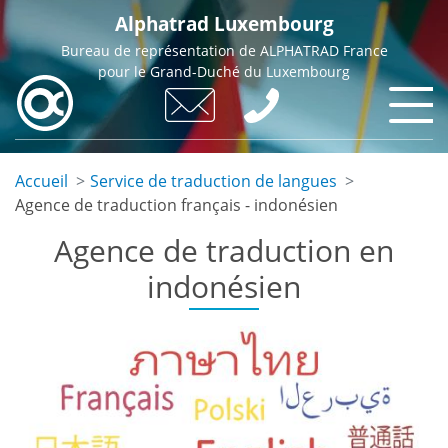
Skip
Alphatrad Luxembourg
to
Bureau de représentation de ALPHATRAD France
main
pour le Grand-Duché du Luxembourg
content
Accueil
Service de traduction de langues
Agence de traduction français - indonésien
Agence de traduction en
indonésien