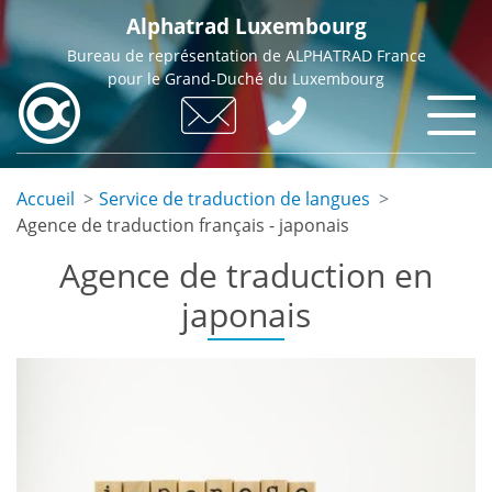
Skip
Alphatrad Luxembourg
to
Bureau de représentation de ALPHATRAD France
main
pour le Grand-Duché du Luxembourg
content
Accueil
Service de traduction de langues
Agence de traduction français - japonais
Agence de traduction en
japonais