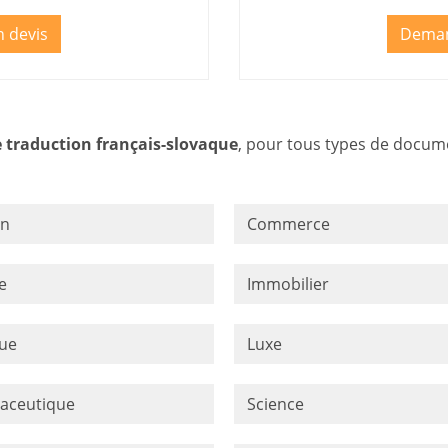
 devis
Deman
e traduction français-slovaque
, pour tous types de documen
on
Commerce
e
Immobilier
que
Luxe
aceutique
Science