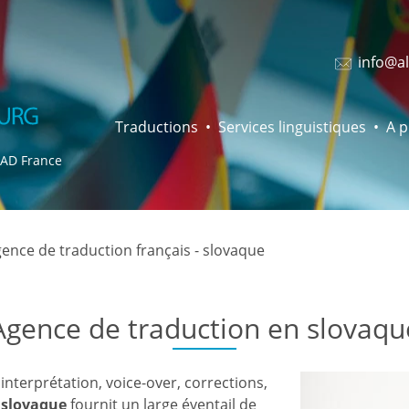
info@al
Traductions
Services linguistiques
A 
RAD France
ence de traduction français - slovaque
Agence de traduction en slovaqu
 interprétation, voice-over, corrections,
 slovaque
fournit un large éventail de