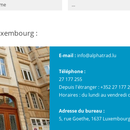
sme
...
uxembourg :
E-mail :
info@alphatrad.lu
Téléphone :
27 177 255
Depuis l'étranger : +352 27 177 
Horaires : du lundi au vendredi d
Adresse du bureau :
5, rue Goethe, 1637 Luxembour