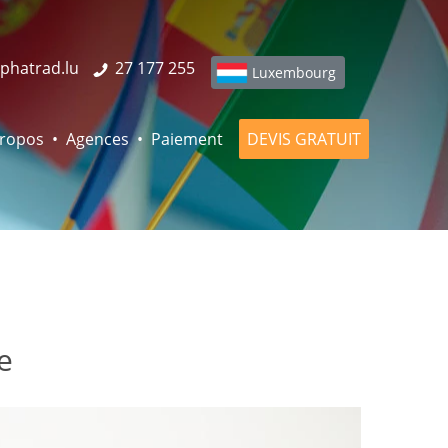
phatrad.lu
27 177 255
Luxembourg
propos
Agences
Paiement
DEVIS GRATUIT
e