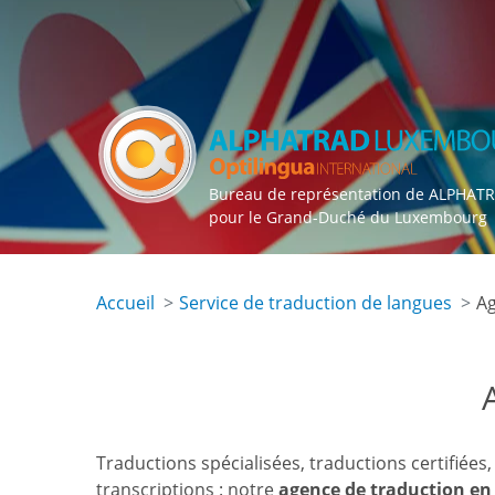
Skip
to
main
content
Bureau de représentation de ALPHAT
pour le Grand-Duché du Luxembourg
Accueil
Service de traduction de langues
Ag
Traductions spécialisées, traductions certifiées,
transcriptions : notre
agence de traduction en