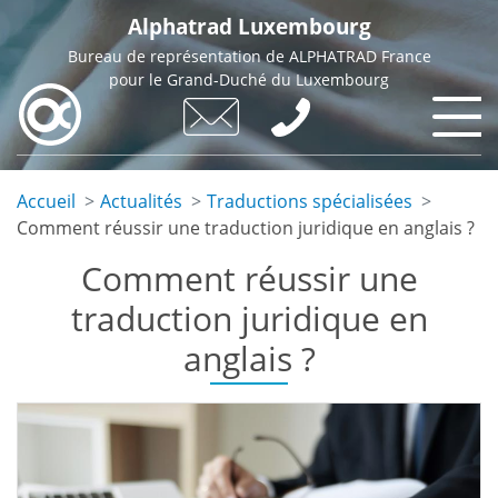
Skip
Alphatrad Luxembourg
to
Bureau de représentation de ALPHATRAD France
main
pour le Grand-Duché du Luxembourg
content
Accueil
Actualités
Traductions spécialisées
Comment réussir une traduction juridique en anglais ?
Comment réussir une
traduction juridique en
anglais ?