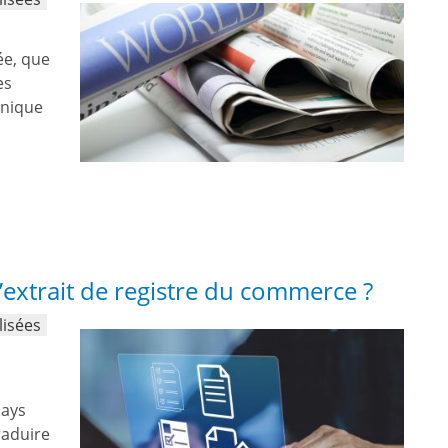
ée, que
es
unique
extrait de registre du commerce ?
lisées
pays
raduire