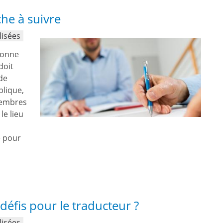
he à suivre
lisées
sonne
doit
de
plique,
 membres
le lieu
é pour
 défis pour le traducteur ?
lisées