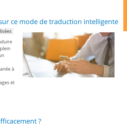
sur ce mode de traduction intelligente
lisées
aduire
plein
 un
tanée à
ages et
fficacement ?