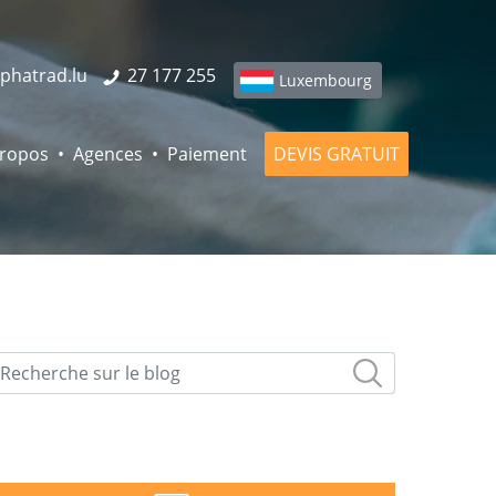
phatrad.lu
27 177 255
Luxembourg
propos
Agences
Paiement
DEVIS GRATUIT