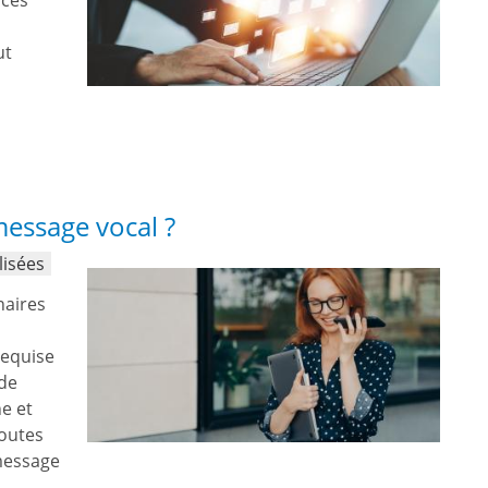
 ces
ut
essage vocal ?
lisées
naires
requise
 de
e et
toutes
 message