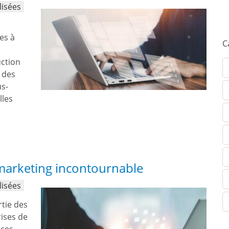
lisées
e
es à
C
uction
 des
us-
lles
r marketing incontournable
lisées
rtie des
ises de