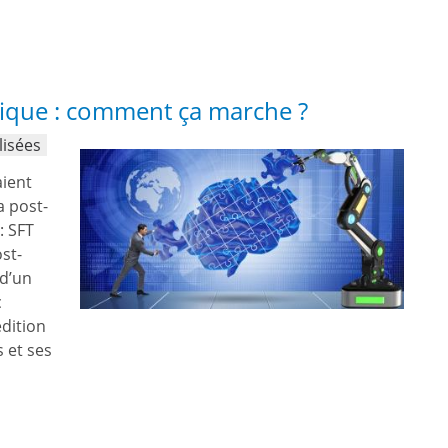
tique : comment ça marche ?
lisées
aient
a post-
: SFT
st-
 d’un
c
dition
 et ses