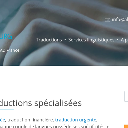
info@al
Traductions
Services linguistiques
A 
RAD France
aductions spécialisées
tée
, traduction financière,
traduction urgente
,
haque couple de langues possède ses spécificités, et