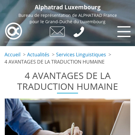
Skip
Alphatrad Luxembourg
to
Bureau de représentation de ALPHATRAD France
main
pour le Grand-Duché du Luxembourg
content
Accueil
Actualités
Services Linguistiques
4 AVANTAGES DE LA TRADUCTION HUMAINE
4 AVANTAGES DE LA
TRADUCTION HUMAINE