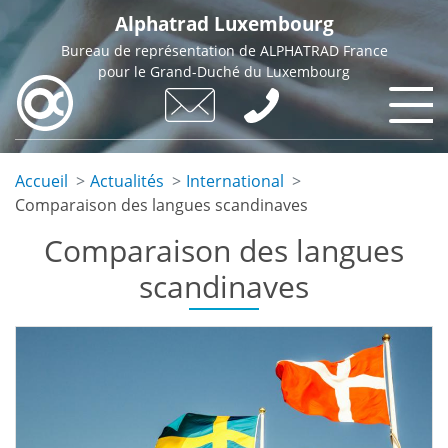
Skip
Alphatrad Luxembourg
to
Bureau de représentation de ALPHATRAD France
main
pour le Grand-Duché du Luxembourg
content
Accueil
Actualités
International
Comparaison des langues scandinaves
Comparaison des langues
scandinaves