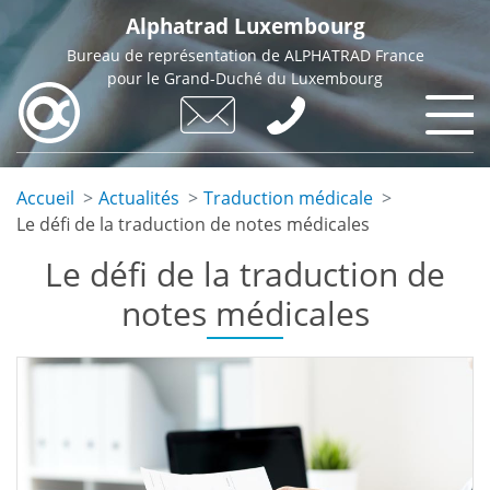
Skip
Alphatrad Luxembourg
to
Bureau de représentation de ALPHATRAD France
main
pour le Grand-Duché du Luxembourg
content
Accueil
Actualités
Traduction médicale
Le défi de la traduction de notes médicales
Le défi de la traduction de
notes médicales